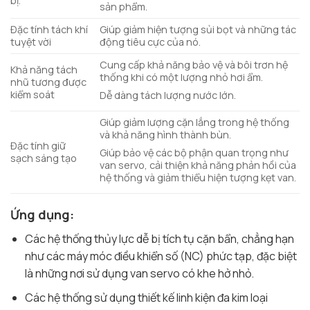
bị.
sản phẩm.
Đặc tính tách khí
Giúp giảm hiện tượng sủi bọt và những tác
tuyệt vời
động tiêu cực của nó.
Cung cấp khả năng bảo vệ và bôi trơn hệ
Khả năng tách
thống khi có một lượng nhỏ hơi ẩm.
nhũ tương được
kiểm soát
Dễ dàng tách lượng nước lớn.
Giúp giảm lượng cặn lắng trong hệ thống
và khả năng hình thành bùn.
Đặc tính giữ
Giúp bảo vệ các bộ phận quan trọng như
sạch sáng tạo
van servo, cải thiện khả năng phản hồi của
hệ thống và giảm thiểu hiện tượng kẹt van.
Ứng dụng:
Các hệ thống thủy lực dễ bị tích tụ cặn bẩn, chẳng hạn
như các máy móc điều khiển số (NC) phức tạp, đặc biệt
là những nơi sử dụng van servo có khe hở nhỏ.
Các hệ thống sử dụng thiết kế linh kiện đa kim loại