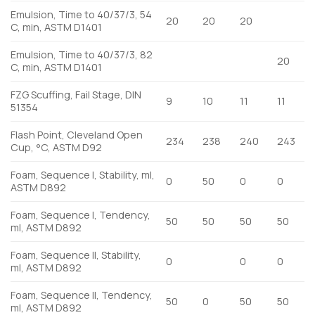
Emulsion, Time to 40/37/3, 54
20
20
20
C, min, ASTM D1401
Emulsion, Time to 40/37/3, 82
20
C, min, ASTM D1401
FZG Scuffing, Fail Stage, DIN
9
10
11
11
51354
Flash Point, Cleveland Open
234
238
240
243
Cup, °C, ASTM D92
Foam, Sequence I, Stability, ml,
0
50
0
0
ASTM D892
Foam, Sequence I, Tendency,
50
50
50
50
ml, ASTM D892
Foam, Sequence II, Stability,
0
0
0
ml, ASTM D892
Foam, Sequence II, Tendency,
50
0
50
50
ml, ASTM D892