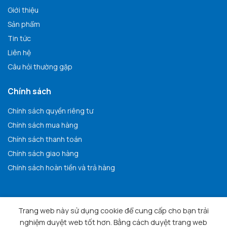
Giới thiệu
Sản phẩm
Tin tức
Liên hệ
Câu hỏi thường gặp
Chính sách
Chính sách quyền riêng tư
Chính sách mua hàng
Chính sách thanh toán
Chính sách giao hàng
Chính sách hoàn tiền và trả hàng
Trang web này sử dụng cookie để cung cấp cho bạn trải
nghiệm duyệt web tốt hơn. Bằng cách duyệt trang web
Copyright 2025 © Anh Vu Company Limited. All rights