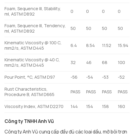
Foam, Sequence III, Stability,
0
0
0
0
ml, ASTM D892
Foam, Sequence III, Tendency,
50
50
50
50
ml, ASTM D892
Kinematic Viscosity @ 100 C,
6.4
8.54
11.52
15.94
mm2/s, ASTM D445
Kinematic Viscosity @ 40 C,
32
46
68
100
mm2/s, ASTM D445
Pour Point, °C, ASTM D97
-56
-54
-53
-52
Rust Characteristics,
PASS
PASS
PASS
PASS
Procedure B, ASTM D665
Viscosity Index, ASTM D2270
144
154
158
160
Công ty TNHH Anh Vũ
Công ty Anh Vũ cung cấp đầy đủ các loại dầu, mỡ bôi trơn