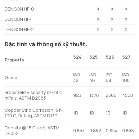
DENISON HF-0
X
X
X
DENISON HF-1
X
X
X
DENISON HF-2
X
X
X
Đặc tính và thông số kỹ thuật:
524
525
526
527
Property
ISO
ISO
ISO
ISO
Grade
32
46
68
100
Brookfield Viscosity @ -18 C,
923
1376
2385
4500
mPa.s, ASTM D2983
Copper Strip Corrosion, 3 h,
1B
1B
1B
1B
100 C, Rating, ASTM D130
Density @ 15 C, kg/l, ASTM
0.853
0.852
0.854
0.858
D4052