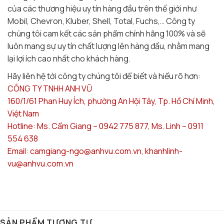
của các thương hiệu uy tín hàng đầu trên thế giới như
Mobil, Chevron, Kluber, Shell, Total, Fuchs,… Công ty
chúng tôi cam kết các sản phẩm chính hãng 100% và sẽ
luôn mang sự uy tín chất lượng lên hàng đầu, nhằm mang
lại lợi ích cao nhất cho khách hàng.
Hãy liên hệ tới công ty chúng tôi để biết và hiểu rõ hơn:
CÔNG TY TNHH ANH VŨ
160/1/61 Phan Huy Ích, phường An Hội Tây, Tp. Hồ Chí Minh,
Việt Nam
Hotline: Ms. Cẩm Giang – 0942 775 877, Ms. Linh – 0911
554 638
Email: camgiang-ngo@anhvu.com.vn, khanhlinh-
vu@anhvu.com.vn
SẢN PHẨM TƯƠNG TỰ