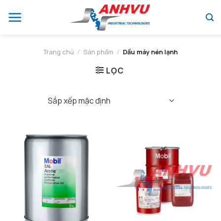
Chuyển
đến
nội
dung
Trang chủ
/
Sản phẩm
/
Dầu máy nén lạnh
LỌC