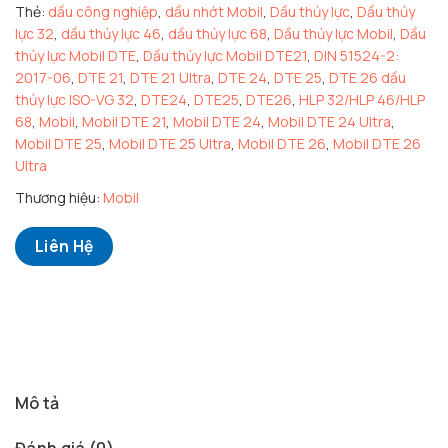
Thẻ:
dầu công nghiệp
,
dầu nhớt Mobil
,
Dầu thủy lực
,
Dầu thủy
lực 32
,
dầu thủy lực 46
,
dầu thủy lực 68
,
Dầu thủy lực Mobil
,
Dầu
thủy lực Mobil DTE
,
Dầu thủy lực Mobil DTE21
,
DIN 51524-2:
2017-06
,
DTE 21
,
DTE 21 Ultra
,
DTE 24
,
DTE 25
,
DTE 26 dầu
thủy lực ISO-VG 32
,
DTE24
,
DTE25
,
DTE26
,
HLP 32/HLP 46/HLP
68
,
Mobil
,
Mobil DTE 21
,
Mobil DTE 24
,
Mobil DTE 24 Ultra
,
Mobil DTE 25
,
Mobil DTE 25 Ultra
,
Mobil DTE 26
,
Mobil DTE 26
Ultra
Thương hiệu:
Mobil
Liên Hệ
Mô tả