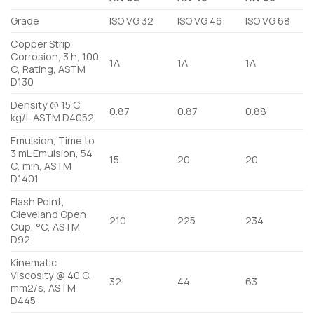
Grade
ISO VG 32
ISO VG 46
ISO VG 68
Copper Strip
Corrosion, 3 h, 100
1A
1A
1A
C, Rating, ASTM
D130
Density @ 15 C,
0.87
0.87
0.88
kg/l, ASTM D4052
Emulsion, Time to
3 mL Emulsion, 54
15
20
20
C, min, ASTM
D1401
Flash Point,
Cleveland Open
210
225
234
Cup, °C, ASTM
D92
Kinematic
Viscosity @ 40 C,
32
44
63
mm2/s, ASTM
D445