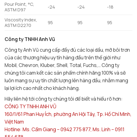
Pour Point, °C,
-24
-24
-18
ASTM D97
Viscosity Index,
95
95
95
ASTM D2270
Công ty TNHH Anh Vũ
Công ty Anh Vũ cung cấp đầy đủ các loại dầu, mỡ bôi trơn
của các thương hiệu uy tín hàng đầu trên thế giới như
Mobil, Chevron, Kluber, Shell, Total, Fuchs,… Công ty
chúng tôi cam kết các sản phẩm chính hãng 100% và sẽ
luôn mang sự uy tín chất lượng lên hàng đầu, nhằm mang
lại lợi ích cao nhất cho khách hàng.
Hãy liên hệ tới công ty chúng tôi để biết và hiểu rõ hơn:
CÔNG TY TNHH ANH VŨ
160/1/61 Phan Huy Ích, phường An Hội Tây, Tp. Hồ Chí Minh,
Việt Nam
Hotline: Ms. Cẩm Giang – 0942 775 877, Ms. Linh – 0911