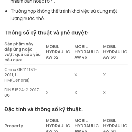
nhiễm bẩn hoặc rò rỉ.
Trường hợp không thể tránh khỏi việc sử dụng một
lượng nước nhỏ.
Thông số kỹ thuật và phê duyệt:
Sản phẩm này
MOBIL
MOBIL
MOBIL
đáp ứng hoặc
HYDRAULIC
HYDRAULIC
HYDRAULIC
vượt quá các yêu
AW 32
AW 46
AW 68
cầu của:
China GB 11118.1-
2011, L-
X
X
HM(General)
DIN 51524-2:2017-
X
X
X
06
Đặc tính và thông số kỹ thuật:
MOBIL
MOBIL
MOBIL
Property
HYDRAULIC
HYDRAULIC
HYDRAULIC
AW 32
AW 46
AW 68