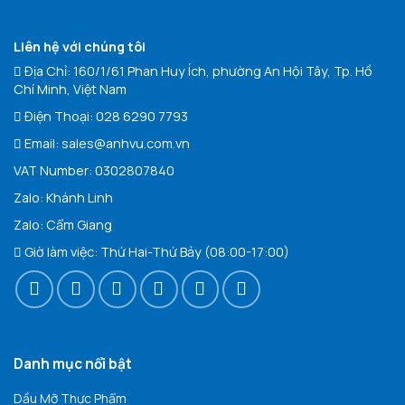
Liên hệ với chúng tôi
Địa Chỉ: 160/1/61 Phan Huy Ích, phường An Hội Tây, Tp. Hồ
Chí Minh, Việt Nam
Điện Thoại:
028 6290 7793
Email:
sales@anhvu.com.vn
VAT Number: 0302807840
Zalo:
Khán
h Linh
Zalo:
Cẩm Giang
Giờ làm việc: Thứ Hai-Thứ Bảy (08:00-17:00)
Danh mục nổi bật
Dầu Mỡ Thực Phẩm