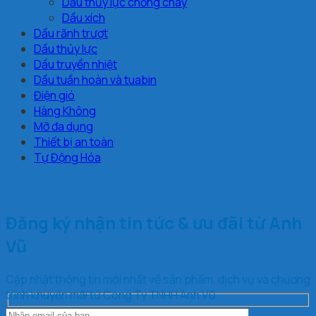
Dầu thủy lực chống cháy
Dầu xích
Dầu rãnh trượt
Dầu thủy lực
Dầu truyền nhiệt
Dầu tuần hoàn và tuabin
Điện gió
Hàng Không
Mỡ đa dụng
Thiết bị an toàn
Tự Động Hóa
Đăng ký nhận tin tức & ưu đãi từ Anh
Vũ
Cập nhật thông tin mới nhất về sản phẩm, dịch vụ và chương
trình khuyến mãi từ Công Ty TNHH Anh Vũ.