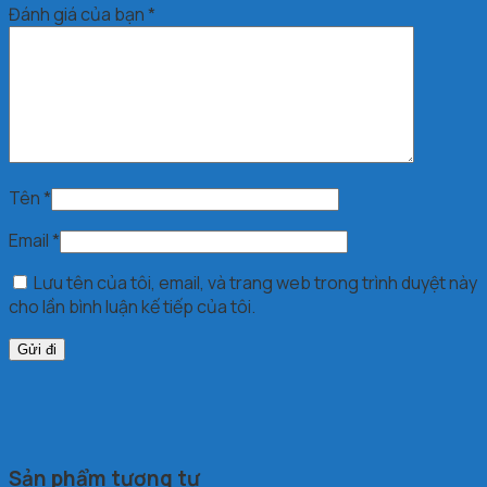
Đánh giá của bạn
*
Tên
*
Email
*
Lưu tên của tôi, email, và trang web trong trình duyệt này
cho lần bình luận kế tiếp của tôi.
Sản phẩm tương tự