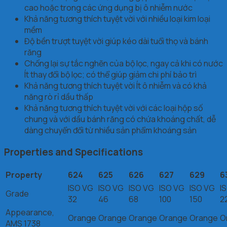
cao hoặc trong các ứng dụng bị ô nhiễm nước
Khả năng tương thích tuyệt vời với nhiều loại kim loại
mềm
Độ bền trượt tuyệt vời giúp kéo dài tuổi thọ và bánh
răng
Chống lại sự tắc nghẽn của bộ lọc, ngay cả khi có nước
Ít thay đổi bộ lọc; có thể giúp giảm chi phí bảo trì
Khả năng tương thích tuyệt vời Ít ô nhiễm và có khả
năng rò rỉ dầu thấp
Khả năng tương thích tuyệt vời với các loại hộp số
chung và với dầu bánh răng có chứa khoáng chất, dễ
dàng chuyển đổi từ nhiều sản phẩm khoáng sản
Properties and Specifications
Property
624
625
626
627
629
6
ISO VG
ISO VG
ISO VG
ISO VG
ISO VG
I
Grade
32
46
68
100
150
2
Appearance,
Orange
Orange
Orange
Orange
Orange
O
AMS 1738