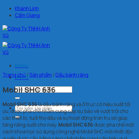
Chuyển
Khánh Linh
đến
Cẩm Giang
nội
dung
Menu
Trang chủ
/
Sản phẩm
/
Dầu bánh răng
Menu
Mobil SHC 636
Tìm
kiếm:
Mobil SHC 636
là dầu bánh răng và ổ trục có hiệu suất tối
Tìm
ưu, được pha chế nhằm cung cấp sự bảo vệ vượt trội cho
kiếm:
các thiết bị, tuổi thọ dầu và sự hoạt động trơn tru sẽ giúp
tăng năng suất cho máy.
Mobil SHC 636
được pha chế một
cách khoa học sử dụng công nghệ Mobil SHC mới nhất độc
quyền được cấp bằng sáng chế nhằm cung cấp hiệu quả