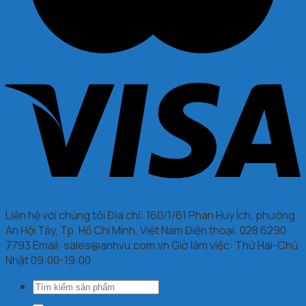
Liên hệ với chúng tôi Địa chỉ: 160/1/61 Phan Huy Ích, phường
An Hội Tây, Tp. Hồ Chí Minh, Việt Nam Điện thoại: 028 6290
7793 Email: sales@anhvu.com.vn Giờ làm việc: Thứ Hai-Chủ
Nhật 09:00-19:00
Tìm
kiếm: