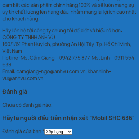
cam kết các sản phẩm chính hãng 100% và sẽ luôn mang sự
uy tín chất lượng lên hàng đầu, nhằm mang lại lợi ích cao nhất
cho khách hàng.
Hãy liên hệ tới công ty chúng tôi để biết và hiểu rõ hơn:
CÔNG TY TNHH ANH VŨ
160/1/61 Phan Huy Ích, phường An Hội Tây, Tp. Hồ Chí Minh,
Việt Nam
Hotline: Ms. Cẩm Giang – 0942 775 877, Ms. Linh – 0911 554
638
Email: camgiang-ngo@anhvu.com.vn, khanhlinh-
vu@anhvu.com.vn
Đánh giá
Chưa có đánh giá nào.
Hãy là người đầu tiên nhận xét “Mobil SHC 636”
Đánh giá của bạn
*