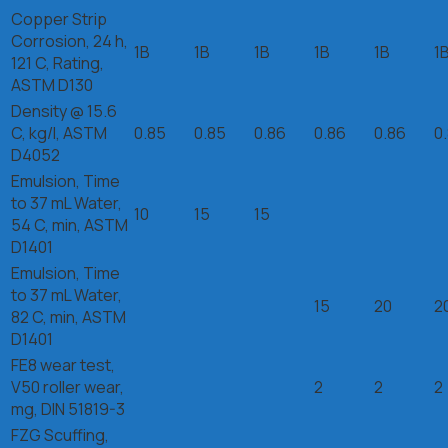
Copper Strip
Corrosion, 24 h,
1B
1B
1B
1B
1B
1
121 C, Rating,
ASTM D130
Density @ 15.6
C, kg/l, ASTM
0.85
0.85
0.86
0.86
0.86
0
D4052
Emulsion, Time
to 37 mL Water,
10
15
15
54 C, min, ASTM
D1401
Emulsion, Time
to 37 mL Water,
15
20
2
82 C, min, ASTM
D1401
FE8 wear test,
V50 roller wear,
2
2
2
mg, DIN 51819-3
FZG Scuffing,