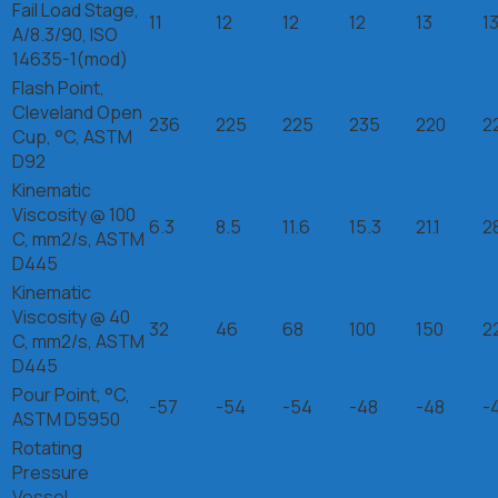
Fail Load Stage,
11
12
12
12
13
1
A/8.3/90, ISO
14635-1(mod)
Flash Point,
Cleveland Open
236
225
225
235
220
2
Cup, °C, ASTM
D92
Kinematic
Viscosity @ 100
6.3
8.5
11.6
15.3
21.1
2
C, mm2/s, ASTM
D445
Kinematic
Viscosity @ 40
32
46
68
100
150
2
C, mm2/s, ASTM
D445
Pour Point, °C,
-57
-54
-54
-48
-48
-
ASTM D5950
Rotating
Pressure
Vessel