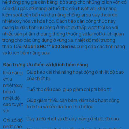
hệ thống phụ gia cân bằng, bổ sung cho những lợi ích vốn có
của dầu gốc để mang lại tuổi thọ dầu tuyệt vời, khả năng
kiểm soát cặn bẩn và khả năng chống lại sự suy thoái do
nhiệt/oxy hóa và hóa học. Cách tiếp cận công thức này
mang lại đặc tính lưu động ở nhiệt độ thấp vượt trội so với
nhiều sản phẩm khoáng thông thường và là một lợi ích quan
trọng cho các ứng dụng ở vùng xa, nhiệt độ môi trường
thấp. Dầu
Mobil SHC™ 600 Series
cung cấp các tính năng
và lợi ích tiềm năng sau:
Đặc trưng
Ưu điểm và lợi ích tiềm năng
Giúp kéo dài khả năng hoạt động ở nhiệt độ cao
Khả năng
của thiết bị.
chịu
nhiệt/oxy
Tuổi thọ dầu cao, giúp giảm chi phí bảo trì.
hóa ở
nhiệt độ
Giúp giảm thiểu cặn bám, đảm bảo hoạt động
cao tuyệt
trơn tru và kéo dài tuổi thọ bộ lọc.
vời
Duy trì độ nhớt và độ dày màng ở nhiệt độ cao.
Chỉ số độ
nhớt cao