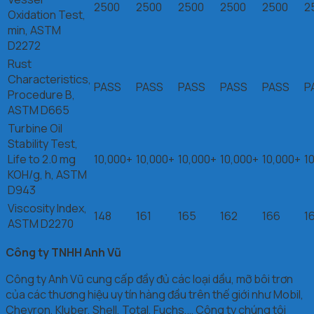
2500
2500
2500
2500
2500
2
Oxidation Test,
min, ASTM
D2272
Rust
Characteristics,
PASS
PASS
PASS
PASS
PASS
P
Procedure B,
ASTM D665
Turbine Oil
Stability Test,
Life to 2.0 mg
10,000+
10,000+
10,000+
10,000+
10,000+
1
KOH/g, h, ASTM
D943
Viscosity Index,
148
161
165
162
166
1
ASTM D2270
Công ty TNHH Anh Vũ
Công ty Anh Vũ cung cấp đầy đủ các loại dầu, mỡ bôi trơn
của các thương hiệu uy tín hàng đầu trên thế giới như Mobil,
Chevron, Kluber, Shell, Total, Fuchs,… Công ty chúng tôi