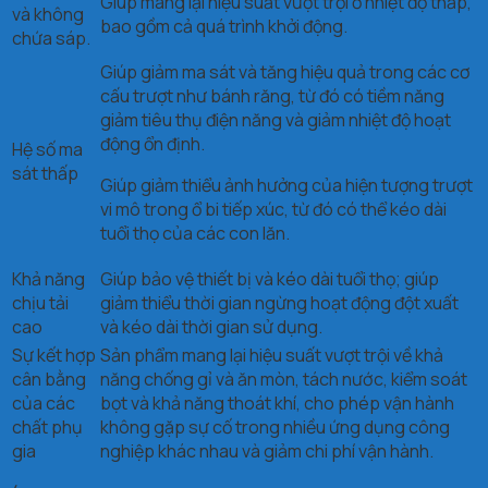
Giúp mang lại hiệu suất vượt trội ở nhiệt độ thấp,
và không
bao gồm cả quá trình khởi động.
chứa sáp.
Giúp giảm ma sát và tăng hiệu quả trong các cơ
cấu trượt như bánh răng, từ đó có tiềm năng
giảm tiêu thụ điện năng và giảm nhiệt độ hoạt
động ổn định.
Hệ số ma
sát thấp
Giúp giảm thiểu ảnh hưởng của hiện tượng trượt
vi mô trong ổ bi tiếp xúc, từ đó có thể kéo dài
tuổi thọ của các con lăn.
Khả năng
Giúp bảo vệ thiết bị và kéo dài tuổi thọ; giúp
chịu tải
giảm thiểu thời gian ngừng hoạt động đột xuất
cao
và kéo dài thời gian sử dụng.
Sự kết hợp
Sản phẩm mang lại hiệu suất vượt trội về khả
cân bằng
năng chống gỉ và ăn mòn, tách nước, kiểm soát
của các
bọt và khả năng thoát khí, cho phép vận hành
chất phụ
không gặp sự cố trong nhiều ứng dụng công
gia
nghiệp khác nhau và giảm chi phí vận hành.