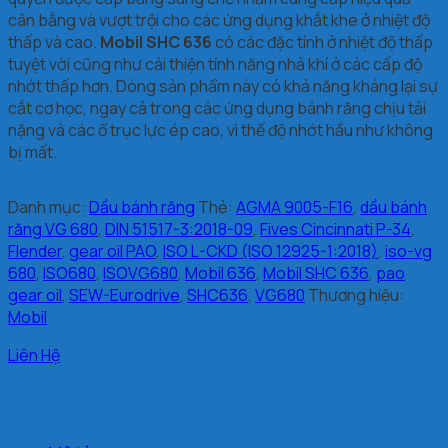
cân bằng và vượt trội cho các ứng dụng khắt khe ở nhiệt độ
thấp và cao.
Mobil SHC 636
có các đặc tính ở nhiệt độ thấp
tuyệt vời cũng như cải thiện tính năng nhả khí ở các cấp độ
nhớt thấp hơn. Dòng sản phẩm này có khả năng kháng lại sự
cắt cơ học, ngay cả trong các ứng dụng bánh răng chịu tải
nặng và các ổ trục lực ép cao, vì thế độ nhớt hầu như không
bị mất.
Danh mục:
Dầu bánh răng
Thẻ:
AGMA 9005-F16
,
dầu bánh
răng VG 680
,
DIN 51517-3:2018-09
,
Fives Cincinnati P-34
,
Flender
,
gear oil PAO
,
ISO L-CKD (ISO 12925-1:2018)
,
iso-vg
680
,
ISO680
,
ISOVG680
,
Mobil 636
,
Mobil SHC 636
,
pao
gear oil
,
SEW-Eurodrive
,
SHC636
,
VG680
Thương hiệu:
Mobil
Liên Hệ