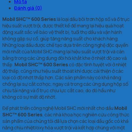
Mô tả
Đánh giá (0)
Mobil SHC™ 600 Series
là loại dầu bôi trơn hộp số và ổ trục
hiệu suất vượt trội, được thiết kế để mang lại hiệu quả hoạt
động xuất sắc về bảo vệ thiết bị, tuổi thọ dầu và vận hành
không gặp sự cố, giúp tăng năng suất cho khách hàng.
Những loại dầu được chế tạo dựa trên công nghệ độc quyền
mới nhất của Mobil SHC mang lại hiệu suất vượt trội và cân
bằng trong các ứng dụng đòi hỏi khắt khe ở nhiệt độ cao và
thấp.
Mobil SHC™ 600 Series
có đặc tính tuyệt vời ở nhiệt
độ thấp, cũng như hiệu suất thoát khí được cải thiện ở các
loại có độ nhớt thấp hơn. Các sản phẩm này có khả năng
chống lại sự cắt cơ học, ngay cả trong các ứng dụng hộp số
chịu tải nặng và ổ trục chịu lực cắt cao, do đó hầu như
không có sự mất độ nhớt.
Để phát triển công nghệ Mobil SHC mới nhất cho dầu
Mobil
SHC™ 600 Series
, các nhà khoa học nghiên cứu công thức
sản phẩm của chúng tôi đã lựa chọn các loại dầu gốc có khả
năng chịu nhiệt/oxy hóa vượt trội và kết hợp chúng với một