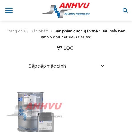
Chuyển
đến
nội
dung
Trang chủ
/
Sản phẩm
/
Sản phẩm được gắn thẻ “ Dầu máy nén
lạnh Mobil Zerice S Series”
LỌC