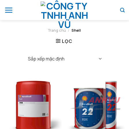
Chuyển
đến
nội
dung
Trang chủ
/
Shell
LỌC