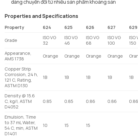
dàng chuyển đổi từ nhiều sản phẩm khoáng sản
Properties and Specifications
Property
624
625
626
627
629
ISO VG
ISO VG
ISO VG
ISO VG
ISO 
Grade
32
46
68
100
150
Appearance,
Orange
Orange
Orange
Orange
Ora
AMS 1738
Copper Strip
Corrosion, 24 h,
1B
1B
1B
1B
1B
121 C, Rating,
ASTM D130
Density @ 15.6
C, kg/l, ASTM
0.85
0.85
0.86
0.86
0.8
D4052
Emulsion, Time
to 37 mL Water,
10
15
15
54 C, min, ASTM
D1401