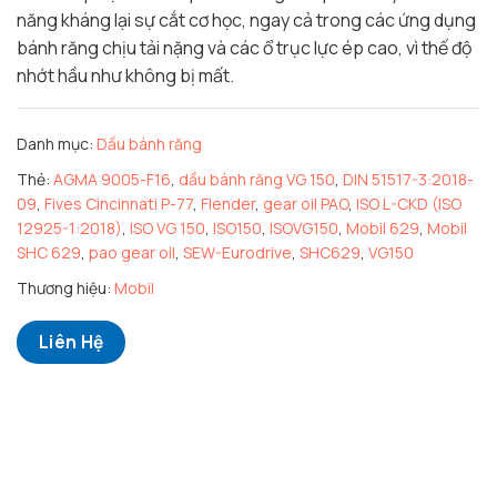
năng kháng lại sự cắt cơ học, ngay cả trong các ứng dụng
bánh răng chịu tải nặng và các ổ trục lực ép cao, vì thế độ
nhớt hầu như không bị mất.
Danh mục:
Dầu bánh răng
Thẻ:
AGMA 9005-F16
,
dầu bánh răng VG 150
,
DIN 51517-3:2018-
09
,
Fives Cincinnati P-77
,
Flender
,
gear oil PAO
,
ISO L-CKD (ISO
12925-1:2018)
,
ISO VG 150
,
ISO150
,
ISOVG150
,
Mobil 629
,
Mobil
SHC 629
,
pao gear oil
,
SEW-Eurodrive
,
SHC629
,
VG150
Thương hiệu:
Mobil
Liên Hệ