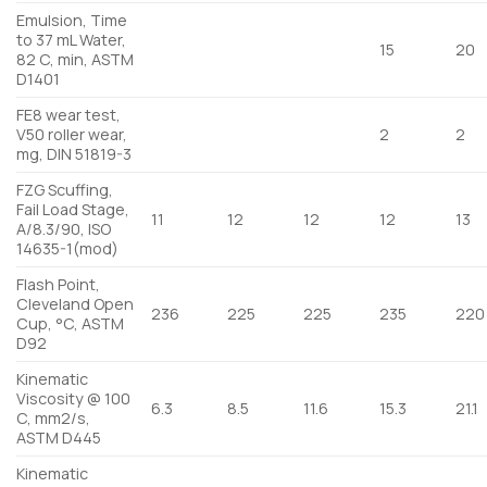
Emulsion, Time
to 37 mL Water,
15
20
82 C, min, ASTM
D1401
FE8 wear test,
V50 roller wear,
2
2
mg, DIN 51819-3
FZG Scuffing,
Fail Load Stage,
11
12
12
12
13
A/8.3/90, ISO
14635-1(mod)
Flash Point,
Cleveland Open
236
225
225
235
220
Cup, °C, ASTM
D92
Kinematic
Viscosity @ 100
6.3
8.5
11.6
15.3
21.1
C, mm2/s,
ASTM D445
Kinematic