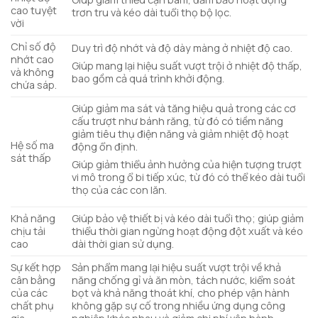
cao tuyệt
trơn tru và kéo dài tuổi thọ bộ lọc.
vời
Chỉ số độ
Duy trì độ nhớt và độ dày màng ở nhiệt độ cao.
nhớt cao
Giúp mang lại hiệu suất vượt trội ở nhiệt độ thấp,
và không
bao gồm cả quá trình khởi động.
chứa sáp.
Giúp giảm ma sát và tăng hiệu quả trong các cơ
cấu trượt như bánh răng, từ đó có tiềm năng
giảm tiêu thụ điện năng và giảm nhiệt độ hoạt
Hệ số ma
động ổn định.
sát thấp
Giúp giảm thiểu ảnh hưởng của hiện tượng trượt
vi mô trong ổ bi tiếp xúc, từ đó có thể kéo dài tuổi
thọ của các con lăn.
Khả năng
Giúp bảo vệ thiết bị và kéo dài tuổi thọ; giúp giảm
chịu tải
thiểu thời gian ngừng hoạt động đột xuất và kéo
cao
dài thời gian sử dụng.
Sự kết hợp
Sản phẩm mang lại hiệu suất vượt trội về khả
cân bằng
năng chống gỉ và ăn mòn, tách nước, kiểm soát
của các
bọt và khả năng thoát khí, cho phép vận hành
chất phụ
không gặp sự cố trong nhiều ứng dụng công