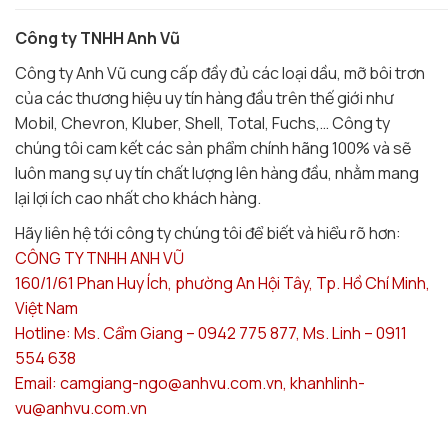
Công ty TNHH Anh Vũ
Công ty Anh Vũ cung cấp đầy đủ các loại dầu, mỡ bôi trơn
của các thương hiệu uy tín hàng đầu trên thế giới như
Mobil, Chevron, Kluber, Shell, Total, Fuchs,… Công ty
chúng tôi cam kết các sản phẩm chính hãng 100% và sẽ
luôn mang sự uy tín chất lượng lên hàng đầu, nhằm mang
lại lợi ích cao nhất cho khách hàng.
Hãy liên hệ tới công ty chúng tôi để biết và hiểu rõ hơn:
CÔNG TY TNHH ANH VŨ
160/1/61 Phan Huy Ích, phường An Hội Tây, Tp. Hồ Chí Minh,
Việt Nam
Hotline: Ms. Cẩm Giang – 0942 775 877, Ms. Linh – 0911
554 638
Email: camgiang-ngo@anhvu.com.vn, khanhlinh-
vu@anhvu.com.vn