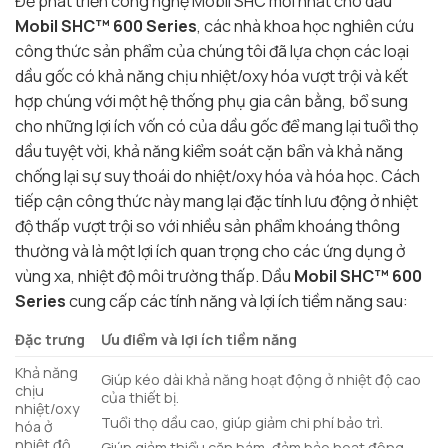
Để phát triển công nghệ Mobil SHC mới nhất cho dầu
Mobil SHC™ 600 Series
, các nhà khoa học nghiên cứu
công thức sản phẩm của chúng tôi đã lựa chọn các loại
dầu gốc có khả năng chịu nhiệt/oxy hóa vượt trội và kết
hợp chúng với một hệ thống phụ gia cân bằng, bổ sung
cho những lợi ích vốn có của dầu gốc để mang lại tuổi thọ
dầu tuyệt vời, khả năng kiểm soát cặn bẩn và khả năng
chống lại sự suy thoái do nhiệt/oxy hóa và hóa học. Cách
tiếp cận công thức này mang lại đặc tính lưu động ở nhiệt
độ thấp vượt trội so với nhiều sản phẩm khoáng thông
thường và là một lợi ích quan trọng cho các ứng dụng ở
vùng xa, nhiệt độ môi trường thấp. Dầu
Mobil SHC™ 600
Series
cung cấp các tính năng và lợi ích tiềm năng sau:
Đặc trưng
Ưu điểm và lợi ích tiềm năng
Khả năng
Giúp kéo dài khả năng hoạt động ở nhiệt độ cao
chịu
của thiết bị.
nhiệt/oxy
Tuổi thọ dầu cao, giúp giảm chi phí bảo trì.
hóa ở
nhiệt độ
Giúp giảm thiểu cặn bám, đảm bảo hoạt động