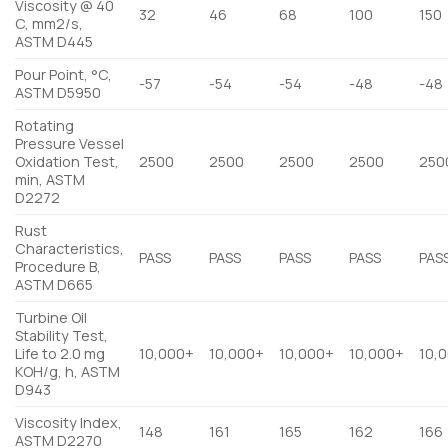
Viscosity @ 40
32
46
68
100
150
C, mm2/s,
ASTM D445
Pour Point, °C,
-57
-54
-54
-48
-48
ASTM D5950
Rotating
Pressure Vessel
Oxidation Test,
2500
2500
2500
2500
250
min, ASTM
D2272
Rust
Characteristics,
PASS
PASS
PASS
PASS
PAS
Procedure B,
ASTM D665
Turbine Oil
Stability Test,
Life to 2.0 mg
10,000+
10,000+
10,000+
10,000+
10,
KOH/g, h, ASTM
D943
Viscosity Index,
148
161
165
162
166
ASTM D2270