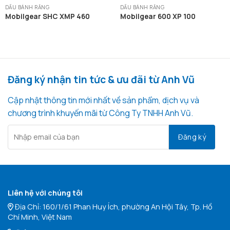
DẦU BÁNH RĂNG
DẦU BÁNH RĂNG
Mobilgear SHC XMP 460
Mobilgear 600 XP 100
Đăng ký nhận tin tức & ưu đãi từ Anh Vũ
Cập nhật thông tin mới nhất về sản phẩm, dịch vụ và
chương trình khuyến mãi từ Công Ty TNHH Anh Vũ.
Liên hệ với chúng tôi
Địa Chỉ: 160/1/61 Phan Huy Ích, phường An Hội Tây, Tp. Hồ
Chí Minh, Việt Nam