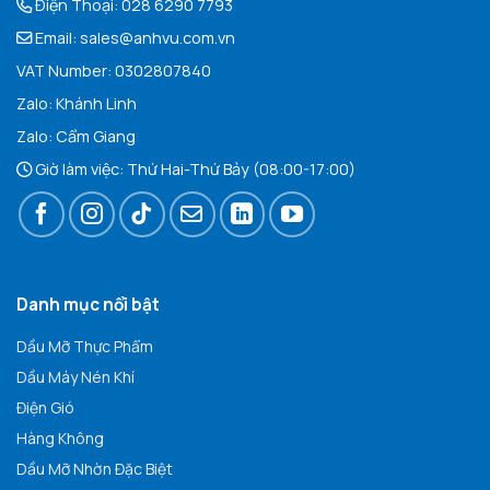
Điện Thoại:
028 6290 7793
Email:
sales@anhvu.com.vn
VAT Number: 0302807840
Zalo:
Khán
h Linh
Zalo:
Cẩm Giang
Giờ làm việc: Thứ Hai-Thứ Bảy (08:00-17:00)
Danh mục nổi bật
Dầu Mỡ Thực Phẩm
Dầu Máy Nén Khí
Điện Gió
Hàng Không
Dầu Mỡ Nhờn Đặc Biệt