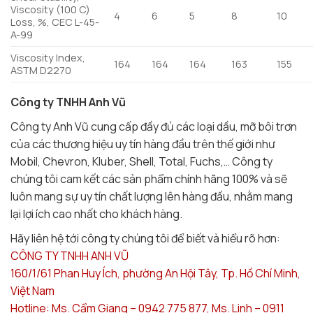
Viscosity (100 C)
4
6
5
8
10
Loss, %, CEC L-45-
A-99
Viscosity Index,
164
164
164
163
155
ASTM D2270
Công ty TNHH Anh Vũ
Công ty Anh Vũ cung cấp đầy đủ các loại dầu, mỡ bôi trơn
của các thương hiệu uy tín hàng đầu trên thế giới như
Mobil, Chevron, Kluber, Shell, Total, Fuchs,… Công ty
chúng tôi cam kết các sản phẩm chính hãng 100% và sẽ
luôn mang sự uy tín chất lượng lên hàng đầu, nhằm mang
lại lợi ích cao nhất cho khách hàng.
Hãy liên hệ tới công ty chúng tôi để biết và hiểu rõ hơn:
CÔNG TY TNHH ANH VŨ
160/1/61 Phan Huy Ích, phường An Hội Tây, Tp. Hồ Chí Minh,
Việt Nam
Hotline: Ms. Cẩm Giang – 0942 775 877, Ms. Linh – 0911