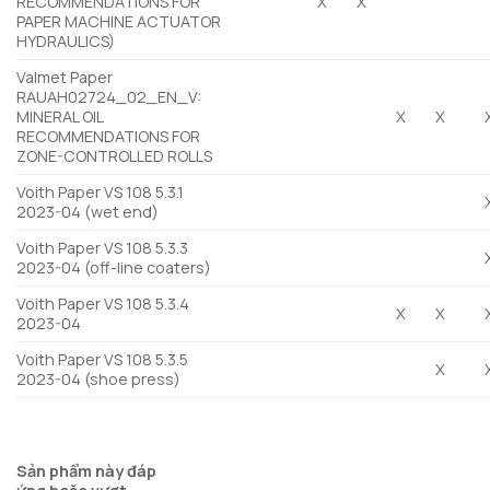
RECOMMENDATIONS FOR
X
X
PAPER MACHINE ACTUATOR
HYDRAULICS)
Valmet Paper
RAUAH02724_02_EN_V:
MINERAL OIL
X
X
RECOMMENDATIONS FOR
ZONE-CONTROLLED ROLLS
Voith Paper VS 108 5.3.1
2023-04 (wet end)
Voith Paper VS 108 5.3.3
2023-04 (off-line coaters)
Voith Paper VS 108 5.3.4
X
X
2023-04
Voith Paper VS 108 5.3.5
X
2023-04 (shoe press)
Sản phẩm này đáp