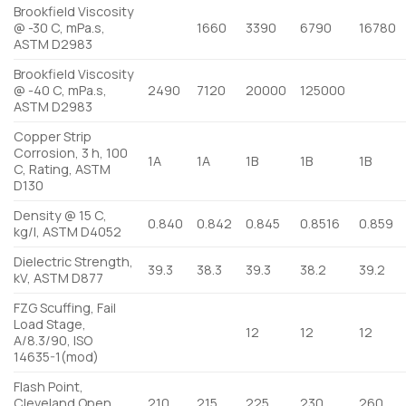
Brookfield Viscosity
@ -30 C, mPa.s,
1660
3390
6790
16780
ASTM D2983
Brookfield Viscosity
@ -40 C, mPa.s,
2490
7120
20000
125000
ASTM D2983
Copper Strip
Corrosion, 3 h, 100
1A
1A
1B
1B
1B
C, Rating, ASTM
D130
Density @ 15 C,
0.840
0.842
0.845
0.8516
0.859
kg/l, ASTM D4052
Dielectric Strength,
39.3
38.3
39.3
38.2
39.2
kV, ASTM D877
FZG Scuffing, Fail
Load Stage,
12
12
12
A/8.3/90, ISO
14635-1(mod)
Flash Point,
Cleveland Open
210
215
225
230
260