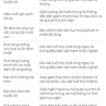
tuyệt vời
thống.
Giảm lượng cặn bám trong hệ thống,
Hiệu suất giữ sạch
dẫn đến giảm chi phí bảo trì máy móc và
tối ưu
tăng tuổi thọ linh kiện.
Ổn định khi chịu lực
Bảo vệ linh kiện liên tục trong phạm vi
cắt, chỉ số độ nhớt
nhiệt độ rộng.
cao
Khả năng chống
Kéo dài tuổi thọ chất lỏng ngay cả
oxy hóa và ổn định
trong điều kiện vận hành khắc nghiệt.
nhiệt
Khả năng tương
Kéo dài tuổi thọ chất lỏng ngay cả
thích tốt với chất
trong điều kiện vận hành khắc nghiệt.
đàn hồi và gioăng.
Đặc tính chống mài
Giúp giảm hao mòn và bảo vệ bơm và
mòn
các bộ phận, kéo dài tuổi thọ thiết bị.
Giúp ngăn ngừa hư hỏng do sục khí và
Đặc tính tách khí
xâm thực trong các hệ thống có thời
tuyệt vời
gian lưu ngắn.
Khả năng tương
Giúp đảm bảo hiệu suất và khả năng