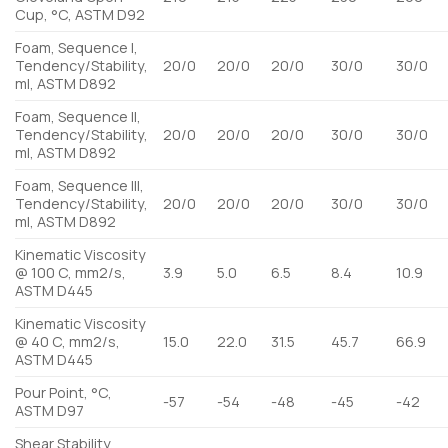
Cup, °C, ASTM D92
Foam, Sequence I,
Tendency/Stability,
20/0
20/0
20/0
30/0
30/0
ml, ASTM D892
Foam, Sequence II,
Tendency/Stability,
20/0
20/0
20/0
30/0
30/0
ml, ASTM D892
Foam, Sequence III,
Tendency/Stability,
20/0
20/0
20/0
30/0
30/0
ml, ASTM D892
Kinematic Viscosity
@ 100 C, mm2/s,
3.9
5.0
6.5
8.4
10.9
ASTM D445
Kinematic Viscosity
@ 40 C, mm2/s,
15.0
22.0
31.5
45.7
66.9
ASTM D445
Pour Point, °C,
-57
-54
-48
-45
-42
ASTM D97
Shear Stability,