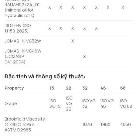
RAUAH02724_01
X
X
X
X
X
X
X
(mineral oil for
hydraulic rolls)
ISO L-HV (ISO
X
X
X
X
X
11158:2023)
JCMAS HK VG32W
X
JCMAS HK VG46W
(JCMAS P
X
041:2004)
Đặc tính và thông số kỹ thuật:
Property
15
22
32
46
68
ISO
ISO
ISO VG
ISO VG
ISO
Grade
VG
VG 15
32
46
VG 68
22
Brookfield Viscosity
@ -20 C, mPa.s,
1070
1900
4050
ASTM D2983