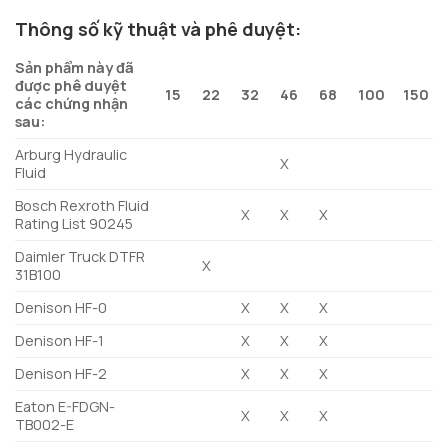
Thông số kỹ thuật và phê duyệt:
Sản phẩm này đã
được phê duyệt
15
22
32
46
68
100
150
các chứng nhận
sau:
Arburg Hydraulic
X
Fluid
Bosch Rexroth Fluid
X
X
X
Rating List 90245
Daimler Truck DTFR
X
31B100
Denison HF-0
X
X
X
Denison HF-1
X
X
X
Denison HF-2
X
X
X
Eaton E-FDGN-
X
X
X
TB002-E