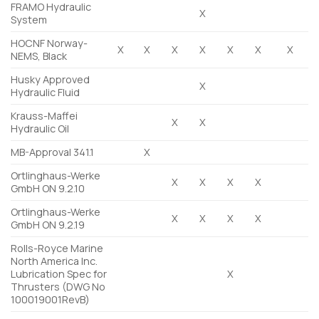
FRAMO Hydraulic
X
System
HOCNF Norway-
X
X
X
X
X
X
X
NEMS, Black
Husky Approved
X
Hydraulic Fluid
Krauss-Maffei
X
X
Hydraulic Oil
MB-Approval 341.1
X
Ortlinghaus-Werke
X
X
X
X
GmbH ON 9.2.10
Ortlinghaus-Werke
X
X
X
X
GmbH ON 9.2.19
Rolls-Royce Marine
North America Inc.
Lubrication Spec for
X
Thrusters (DWG No
100019001RevB)