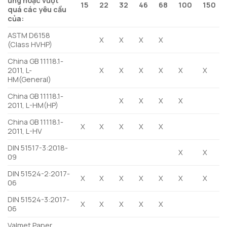
ứng hoặc vượt
15
22
32
46
68
100
150
quá các yêu cầu
của:
ASTM D6158
X
X
X
X
(Class HVHP)
China GB 11118.1-
2011, L-
X
X
X
X
X
X
HM(General)
China GB 11118.1-
X
X
X
X
2011, L-HM(HP)
China GB 11118.1-
X
X
X
X
X
2011, L-HV
DIN 51517-3:2018-
X
X
09
DIN 51524-2:2017-
X
X
X
X
X
X
X
06
DIN 51524-3:2017-
X
X
X
X
X
06
Valmet Paper