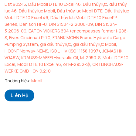
List 90245
,
Dầu Mobil DTE 10 Excel 46
,
Dầu thủy lực
,
dầu thủy
lực 46
,
Dầu thủy lực Mobil
,
Dầu thủy lực Mobil DTE
,
Dầu thủy lực
Mobil DTE 10 Excel 46
,
Dầu thủy lực Mobil DTE 10 Excel™
Series
,
Denison HF-0
,
DIN 51524-2:2006-09
,
DIN 51524-
3:2006-09
,
EATON VICKERS 694 (encompasses former I-286-
S
,
Fives Cincinnati P-70
,
FRANK MOHN Framo Hydraulic Cargo
Pumping System
,
giá dầu thủy lực
,
giá dầu thủy lực Mobil
,
HOCNF Norway-NEMS
,
ISO L-HV (ISO 11158:1997)
,
JCMAS HK
VG46W
,
KRAUSS-MAFFEI Hydraulic Oil
,
M-2950-S
,
Mobil DTE 10
Excel
,
Mobil DTE 10 Excel 46
,
or M-2952-S)
,
ORTLINGHAUS-
WERKE GMBH ON 9.2.10
Thương hiệu:
Mobil
Liên Hệ