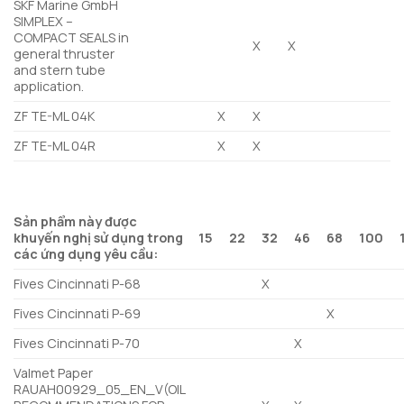
SKF Marine GmbH
SIMPLEX –
COMPACT SEALS in
X
X
general thruster
and stern tube
application.
ZF TE-ML 04K
X
X
ZF TE-ML 04R
X
X
Sản phẩm này được
khuyến nghị sử dụng trong
15
22
32
46
68
100
các ứng dụng yêu cầu:
Fives Cincinnati P-68
X
Fives Cincinnati P-69
X
Fives Cincinnati P-70
X
Valmet Paper
RAUAH00929_05_EN_V(OIL