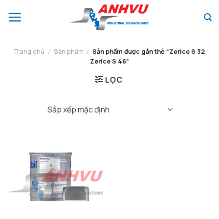
Chuyển
đến
nội
dung
Trang chủ
/
Sản phẩm
/
Sản phẩm được gắn thẻ “Zerice S 32
Zerice S 46”
LỌC