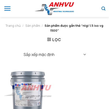
Chuyển
đến
nội
dung
Trang chủ
/
Sản phẩm
/
Sản phẩm được gắn thẻ “nlgi 1.5 iso vg
1500”
LỌC