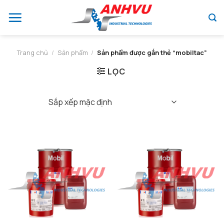
Chuyển
đến
nội
dung
Trang chủ
/
Sản phẩm
/
Sản phẩm được gắn thẻ “mobiltac”
LỌC