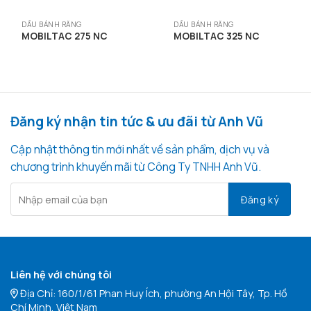
DẦU BÁNH RĂNG
DẦU BÁNH RĂNG
MOBILTAC 275 NC
MOBILTAC 325 NC
Đăng ký nhận tin tức & ưu đãi từ Anh Vũ
Cập nhật thông tin mới nhất về sản phẩm, dịch vụ và
chương trình khuyến mãi từ Công Ty TNHH Anh Vũ.
Liên hệ với chúng tôi
Địa Chỉ: 160/1/61 Phan Huy Ích, phường An Hội Tây, Tp. Hồ
Chí Minh, Việt Nam