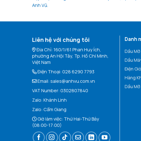
Anh Vũ.
Liên hệ với chúng tôi
Danh m
Địa Chỉ: 160/1/61 Phan Huy Ích,
Dầu Mỡ
phường An Hội Tây, Tp. Hồ Chí Minh,
Dầu Máy
Việt Nam
Điện Gi
Điện Thoại:
028 6290 7793
Hàng K
Email:
sales@anhvu.com.vn
Dầu Mỡ 
VAT Number: 0302807840
Zalo:
Khán
h Linh
Zalo:
Cẩm Giang
Giờ làm việc: Thứ Hai-Thứ Bảy
(08:00-17:00)