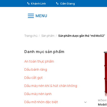
Chuyển
Khánh Linh
Cẩm Giang
đến
nội
MENU
dung
Trang chủ
/
Sản phẩm
/
Sản phẩm được gắn thẻ “mỡ MoS2”
Danh mục sản phẩm
An toàn thực phẩm
Dầu bánh răng
Dầu cắt gọt
Dầu máy nén khí & hút chân không
Dầu máy nén lạnh
MỠ ĐA
Dầu mỡ nhờn đặc biệt
Mobil