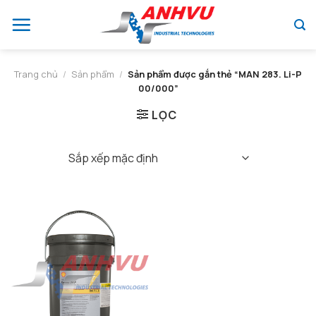
Chuyển
đến
nội
dung
Trang chủ
/
Sản phẩm
/
Sản phẩm được gắn thẻ “MAN 283. Li-P
00/000”
LỌC