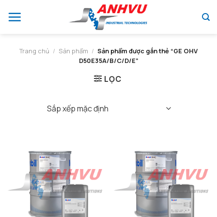
Chuyển
đến
nội
dung
Trang chủ
/
Sản phẩm
/
Sản phẩm được gắn thẻ “GE OHV
D50E35A/B/C/D/E”
LỌC