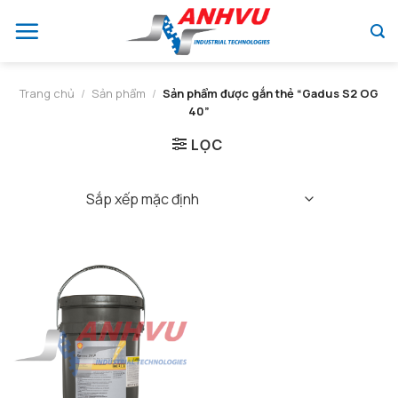
Chuyển
đến
nội
dung
Trang chủ
/
Sản phẩm
/
Sản phẩm được gắn thẻ “Gadus S2 OG
40”
LỌC