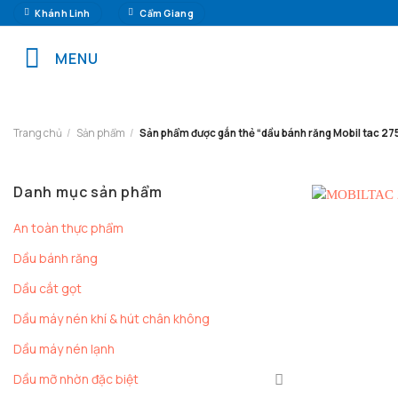
Chuyển
Khánh Linh
Cẩm Giang
đến
nội
MENU
dung
Trang chủ
/
Sản phẩm
/
Sản phẩm được gắn thẻ “dầu bánh răng Mobil tac 27
Danh mục sản phẩm
An toàn thực phẩm
Dầu bánh răng
Dầu cắt gọt
Dầu máy nén khí & hút chân không
Dầu máy nén lạnh
+
Dầu mỡ nhờn đặc biệt