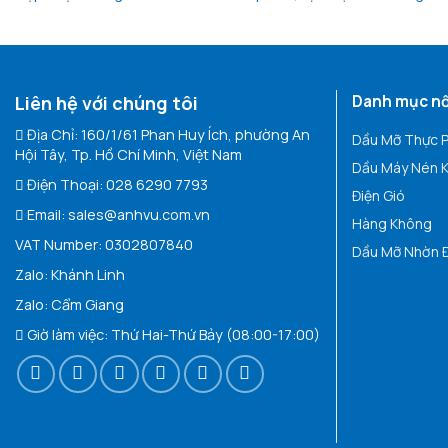
Liên hệ với chúng tôi
Danh mục nổ
Địa Chỉ: 160/1/61 Phan Huy Ích, phường An
Dầu Mỡ Thực 
Hội Tây, Tp. Hồ Chí Minh, Việt Nam
Dầu Máy Nén K
Điện Thoại:
028 6290 7793
Điện Gió
Email:
sales@anhvu.com.vn
Hàng Không
VAT Number: 0302807840
Dầu Mỡ Nhờn Đ
Zalo:
Khán
h Linh
Zalo:
Cẩm Giang
Giờ làm việc: Thứ Hai-Thứ Bảy (08:00-17:00)