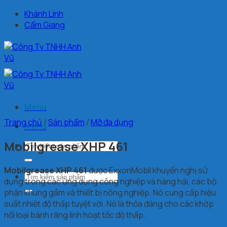
Chuyển
Khánh Linh
đến
Cẩm Giang
nội
dung
Menu
Trang chủ
/
Sản phẩm
/
Mỡ đa dụng
Menu
Mobilgrease XHP 461
Tìm
kiếm:
Mobilgrease XHP 461
được ExxonMobil khuyến nghị sử
Tìm
dụng trong các ứng dụng công nghiệp và hàng hải, các bộ
kiếm:
phận khung gầm và thiết bị nông nghiệp. Nó cung cấp hiệu
suất nhiệt độ thấp tuyệt vời. Nó là thỏa đáng cho các khớp
nối loại bánh răng linh hoạt tốc độ thấp.