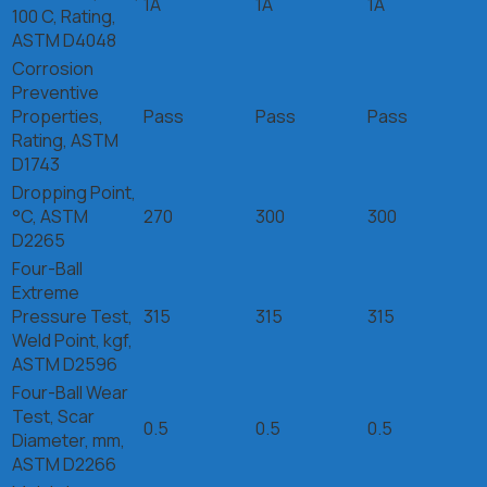
1A
1A
1A
100 C, Rating,
ASTM D4048
Corrosion
Preventive
Properties,
Pass
Pass
Pass
Rating, ASTM
D1743
Dropping Point,
°C, ASTM
270
300
300
D2265
Four-Ball
Extreme
Pressure Test,
315
315
315
Weld Point, kgf,
ASTM D2596
Four-Ball Wear
Test, Scar
0.5
0.5
0.5
Diameter, mm,
ASTM D2266