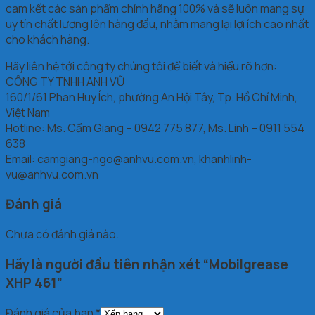
cam kết các sản phẩm chính hãng 100% và sẽ luôn mang sự
uy tín chất lượng lên hàng đầu, nhằm mang lại lợi ích cao nhất
cho khách hàng.
Hãy liên hệ tới công ty chúng tôi để biết và hiểu rõ hơn:
CÔNG TY TNHH ANH VŨ
160/1/61 Phan Huy Ích, phường An Hội Tây, Tp. Hồ Chí Minh,
Việt Nam
Hotline: Ms. Cẩm Giang – 0942 775 877, Ms. Linh – 0911 554
638
Email: camgiang-ngo@anhvu.com.vn, khanhlinh-
vu@anhvu.com.vn
Đánh giá
Chưa có đánh giá nào.
Hãy là người đầu tiên nhận xét “Mobilgrease
XHP 461”
Đánh giá của bạn
*