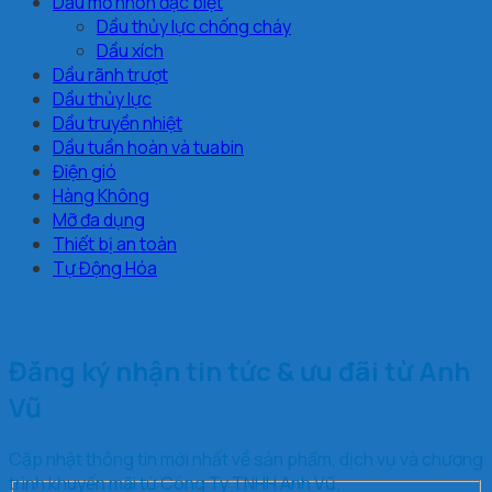
Dầu mỡ nhờn đặc biệt
Dầu thủy lực chống cháy
Dầu xích
Dầu rãnh trượt
Dầu thủy lực
Dầu truyền nhiệt
Dầu tuần hoàn và tuabin
Điện gió
Hàng Không
Mỡ đa dụng
Thiết bị an toàn
Tự Động Hóa
Đăng ký nhận tin tức & ưu đãi từ Anh
Vũ
Cập nhật thông tin mới nhất về sản phẩm, dịch vụ và chương
trình khuyến mãi từ Công Ty TNHH Anh Vũ.