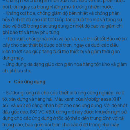
– Kháng rỉ và chống ăn mòn xuất sắc Bảo vệ các phần được
bôi trơn ngay cả trong những môi trường nhiểm nước.
– Kháng oxi hóa, chống giảm độ bền nhiệt và chống phân
hủy ở nhiệt độ cao rất tốt Giúp tăng tuổi thọ mỡ và tăng sự
bảo vệ ổ đỡ trong các ứng dụng ở nhiệt độ cao và giảm chi
phí bảo trì và thay phụ tùng.
– Hiệu suất chống mài mòn và áp lực cực trị rất tốt Bảo vệ tin
cây cho các thiết bị được bôi trơn, ngay cả dưới các điều
kiện trượt cao giúp tăng tuổi thọ thiết bị và giảm thời gian
dừng máy.
– Ứng dụng đa dạng giúp đơn giản hóa hàng tồn kho và giàm
chi phí lưu kho
Các ứng dụng
– Sử dụng rộng rãi cho các thiết bị trong công nghiệp, xe ô
tô, xây dựng và hàng hải. Màu xanh của Mobilgrease XHP
461 và 462 dễ dàng nhận biết cho các ứng dụng. Với độ nhớt
dầu gốc cao, ISO VG 460, dòng mỡ này được khuyến nghị sử
dụng cho các ứng dụng ở tốc độ thấp đến trung bình với tải
trọng cao, bao gồm bôi trơn cho các ổ đỡ trong nhà máy