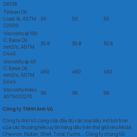
D6138
Timken OK
Load, lb, ASTM
50
50
50
D2509
Viscosity @ 100
C, Base Oil,
30.8
30.8
30.8
mm2/s, ASTM
D445
Viscosity @ 40
C, Base Oil,
460
460
460
mm2/s, ASTM
D445
Viscosity Index,
96
96
96
ASTM D2270
Công ty TNHH Anh Vũ
Công ty Anh Vũ cung cấp đầy đủ các loại dầu, mỡ bôi trơn
của các thương hiệu uy tín hàng đầu trên thế giới như Mobil,
Chevron, Kluber, Shell, Total, Fuchs,… Công ty chúng tôi