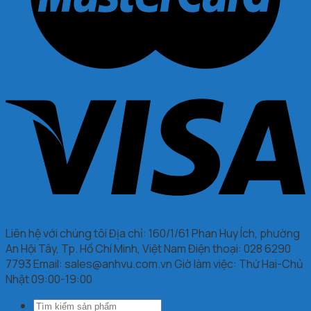
Liên hệ với chúng tôi Địa chỉ: 160/1/61 Phan Huy Ích, phường
An Hội Tây, Tp. Hồ Chí Minh, Việt Nam Điện thoại: 028 6290
7793 Email: sales@anhvu.com.vn Giờ làm việc: Thứ Hai-Chủ
Nhật 09:00-19:00
Tìm