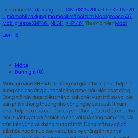
Danh mục:
Mỡ đa dụng
Thẻ:
DIN 51825:2004-06 - KP 1 N -20
L
,
mỡ mobil đa dụng
,
mo mobil|mỡ bôi trơn Mobilgrease 461
,
Mobilgrease XHP461
,
NLGI 1
,
XHP 461
Thương hiệu:
Mobil
Liên Hệ
Mô tả
Đánh giá (0)
Mobilgrease XHP 461
là dòng mỡ gốc lithium phức hợp sử
dụng cho các ứng dụng tải nặng ở mọi điều kiện hoạt động.
Dòng mỡ này được điều chế với tính chất vượt trội so với các
sản phẩm thông thường nhờ công nghệ sản xuất lithium
phức hợp hiệu quả cao độc quyền. Chúng được điều chế cho
hiệu suất tuyệt vời ở nhiệt độ cao với khả năng bám dính, cấu
trúc bền vững và kháng nước rất tốt. Dòng mỡ này có độ
bền hóa học ở mức cao và sự bảo vệ chống ăn mòn và
chống rỉ xuất sắc. Chúng có nhiệt độ nhỏ giọt cao và nhiệt