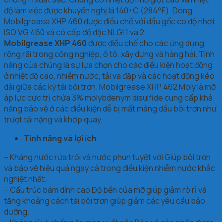
độ làm việc được khuyến nghị là 140º C (284°F). Dòng
Mobilgrease XHP 460 được điều chế với dầu gốc có độ nhớt
ISO VG 460 và có cấp độ đặc NLGI 1 và 2.
Mobilgrease XHP 460
được điều chế cho các ứng dụng
rộng rãi trong công nghiệp, ô tô, xây dựng và hàng hải. Tính
năng của chúng là sự lựa chọn cho các điều kiện hoạt động
ở nhiệt độ cao, nhiễm nước, tải va đập và các hoạt động kéo
dài giữa các kỳ tái bôi trơn. Mobilgrease XHP 462 Moly là mỡ
áp lực cực trị chứa 3% molybdenym disulfide cung cấp khả
năng bảo vệ ở các điều kiện dễ bị mất màng dầu bôi trơn như
trượt tải nặng và khớp quay.
Tính năng và lợi ích
– Kháng nước rửa trôi và nước phun tuyệt vời Giúp bôi trơn
và bảo vệ hiệu quả ngay cả trong điều kiện nhiễm nước khắc
nghiệt nhất.
– Cấu trúc bám dính cao Độ bền của mỡ giúp giảm rò rỉ và
tăng khoảng cách tái bôi trơn giúp giảm các yêu cầu bảo
dưỡng.