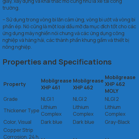
giấy, xây dựng và khai thác mỏ cũng như là xe tải công
trường.
– Sử dụng trong vòng bi lăn cảm ứng, vòng bi ướt và vòng bi
phần ép. Nó cũng là một loại dầu mỡ đa mục đích tốt cho các
ứng dụng máy nghiền nói chung và các ứng dụng công
nghiệp và hàng hải, các thành phần khung gầm và thiết bị
nông nghiệp.
Properties and Specifications
Mobilgrease
Mobilgrease
Mobilgrease
Property
XHP 462
XHP 461
XHP 462
MOLY
Grade
NLGI 1
NLGI 2
NLGI 2
Lithium
Lithium
Lithium
Thickener Type
Complex
Complex
Complex
Color, Visual
Dark blue
Dark blue
Gray-Black
Copper Strip
Corrosion, 24 h,