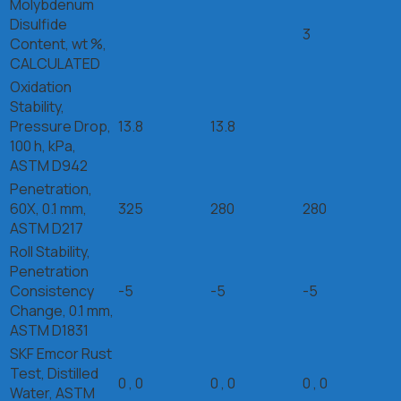
Molybdenum
Disulfide
3
Content, wt %,
CALCULATED
Oxidation
Stability,
Pressure Drop,
13.8
13.8
100 h, kPa,
ASTM D942
Penetration,
60X, 0.1 mm,
325
280
280
ASTM D217
Roll Stability,
Penetration
Consistency
-5
-5
-5
Change, 0.1 mm,
ASTM D1831
SKF Emcor Rust
Test, Distilled
0 , 0
0 , 0
0 , 0
Water, ASTM