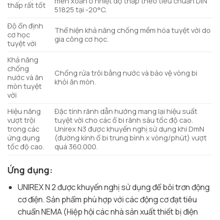
men xoắn ở nhiệt độ thấp theo tiêu chuẩn DIN
thấp rất tốt
51825 tại -20°C.
Độ ổn định
Thể hiện khả năng chống mềm hóa tuyệt vời do
cơ học
gia công cơ học.
tuyệt vời
Khả năng
chống
Chống rửa trôi bằng nước và bảo vệ vòng bi
nước và ăn
khỏi ăn mòn.
mòn tuyệt
vời
Hiệu năng
Đặc tính rãnh dẫn hướng mang lại hiệu suất
vượt trội
tuyệt vời cho các ổ bi rãnh sâu tốc độ cao.
trong các
Unirex N3 được khuyến nghị sử dụng khi DmN
ứng dụng
(đường kính ổ bi trung bình x vòng/phút) vượt
tốc độ cao.
quá 360.000.
Ứng dụng:
UNIREX N 2 được khuyến nghị sử dụng để bôi trơn động
cơ điện. Sản phẩm phù hợp với các động cơ đạt tiêu
chuẩn NEMA (Hiệp hội các nhà sản xuất thiết bị điện