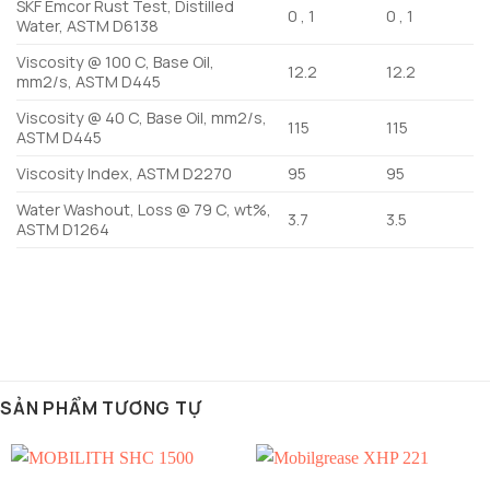
SKF Emcor Rust Test, Distilled
0 , 1
0 , 1
Water, ASTM D6138
Viscosity @ 100 C, Base Oil,
12.2
12.2
mm2/s, ASTM D445
Viscosity @ 40 C, Base Oil, mm2/s,
115
115
ASTM D445
Viscosity Index, ASTM D2270
95
95
Water Washout, Loss @ 79 C, wt%,
3.7
3.5
ASTM D1264
SẢN PHẨM TƯƠNG TỰ