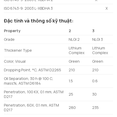
ISO 6743-9: 2003 L-XBDHA 3
X
Đặc tính và thông số kỹ thuật:
Property
2
3
Grade
NLGI 2
NLGI 3
Lithium
Lithium
Thickener Type
Complex
Complex
Color, Visual
Green
Green
Dropping Point, °C, ASTM D2265
210
210
Oil Separation, 30 h @ 100 C,
1.5
0.6
mass%, ASTM D6184
Penetration, 100 KX, 0.1 mm, ASTM
25
30
D217
Penetration, 60X, 0.1 mm, ASTM
280
235
D217