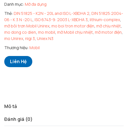
Danh mục:
Mỡ đa dụng
Thẻ:
DIN 51825 - K2N - 20L and ISO L-XBDHA 2
,
DIN 51825:2004-
06 - K 3 N -20 L
,
ISO 6743-9: 2003 L-XBDHA 3
,
lithium-complex
,
mỡ bôi trơn Mobil Unirex
,
mo boi tron motor điện
,
mỡ chịu nhiệt
,
mo dong co dien
,
mo mobil
,
mỡ Mobil chịu nhiệt
,
mỡ motor điện
,
mo Unirex
,
nlgi 3
,
Uniex N3
Thương hiệu:
Mobil
Liên Hệ
Mô tả
Đánh giá (0)