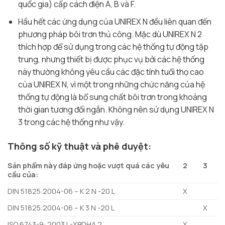
quốc gia) cấp cách điện A, B và F.
Hầu hết các ứng dụng của UNIREX N đều liên quan đến
phương pháp bôi trơn thủ công. Mặc dù UNIREX N 2
thích hợp để sử dụng trong các hệ thống tự động tập
trung, nhưng thiết bị được phục vụ bởi các hệ thống
này thường không yêu cầu các đặc tính tuổi thọ cao
của UNIREX N, vì một trong những chức năng của hệ
thống tự động là bổ sung chất bôi trơn trong khoảng
thời gian tương đối ngắn. Không nên sử dụng UNIREX N
3 trong các hệ thống như vậy.
Thông số kỹ thuật và phê duyệt:
Sản phẩm này đáp ứng hoặc vượt quá các yêu
2
3
cầu của:
DIN 51825:2004-06 – K 2 N -20 L
X
DIN 51825:2004-06 – K 3 N -20 L
X
ISO 6743-9: 2003 L-XBDHA 2
X