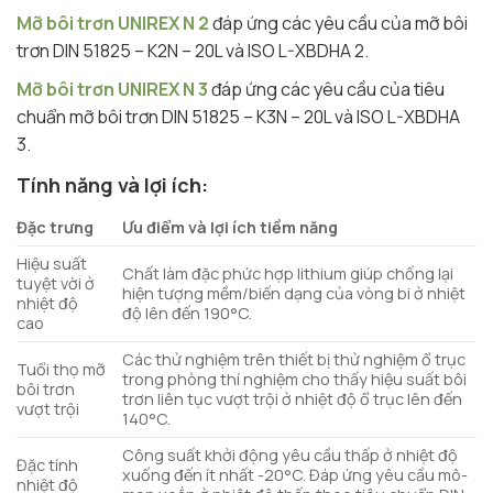
Mỡ bôi trơn UNIREX N 2
đáp ứng các yêu cầu của mỡ bôi
trơn DIN 51825 – K2N – 20L và ISO L-XBDHA 2.
Mỡ bôi trơn UNIREX N 3
đáp ứng các yêu cầu của tiêu
chuẩn mỡ bôi trơn DIN 51825 – K3N – 20L và ISO L-XBDHA
3.
Tính năng và lợi ích:
Đặc trưng
Ưu điểm và lợi ích tiềm năng
Hiệu suất
Chất làm đặc phức hợp lithium giúp chống lại
tuyệt vời ở
hiện tượng mềm/biến dạng của vòng bi ở nhiệt
nhiệt độ
độ lên đến 190°C.
cao
Các thử nghiệm trên thiết bị thử nghiệm ổ trục
Tuổi thọ mỡ
trong phòng thí nghiệm cho thấy hiệu suất bôi
bôi trơn
trơn liên tục vượt trội ở nhiệt độ ổ trục lên đến
vượt trội
140°C.
Công suất khởi động yêu cầu thấp ở nhiệt độ
Đặc tính
xuống đến ít nhất -20°C. Đáp ứng yêu cầu mô-
nhiệt độ