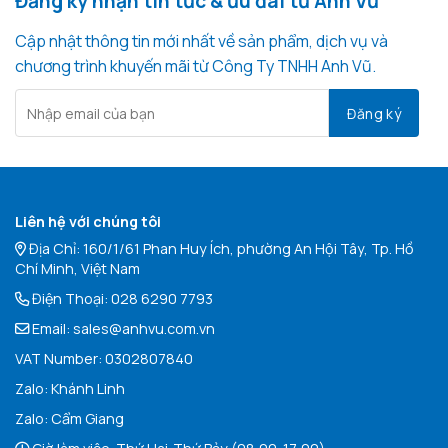
Đăng ký nhận tin tức & ưu đãi từ Anh Vũ
Cập nhật thông tin mới nhất về sản phẩm, dịch vụ và
chương trình khuyến mãi từ Công Ty TNHH Anh Vũ.
Liên hệ với chúng tôi
Địa Chỉ: 160/1/61 Phan Huy Ích, phường An Hội Tây, Tp. Hồ
Chí Minh, Việt Nam
Điện Thoại:
028 6290 7793
Email:
sales@anhvu.com.vn
VAT Number: 0302807840
Zalo:
Khán
h Linh
Zalo:
Cẩm Giang