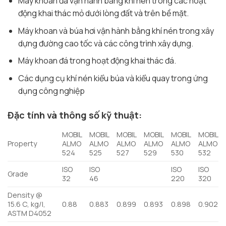
Máy khoan đá vận hành bằng khí nén trong các hoạt
động khai thác mỏ dưới lòng đất và trên bề mặt.
Máy khoan và búa hơi vận hành bằng khí nén trong xây
dựng đường cao tốc và các công trình xây dựng.
Máy khoan đá trong hoạt động khai thác đá.
Các dụng cụ khí nén kiểu búa và kiểu quay trong ứng
dụng công nghiệp
Đặc tính và thông số kỹ thuật:
MOBIL
MOBIL
MOBIL
MOBIL
MOBIL
MOBIL
Property
ALMO
ALMO
ALMO
ALMO
ALMO
ALMO
524
525
527
529
530
532
ISO
ISO
ISO
ISO
Grade
32
46
220
320
Density @
15.6 C, kg/l,
0.88
0.883
0.899
0.893
0.898
0.902
ASTM D4052