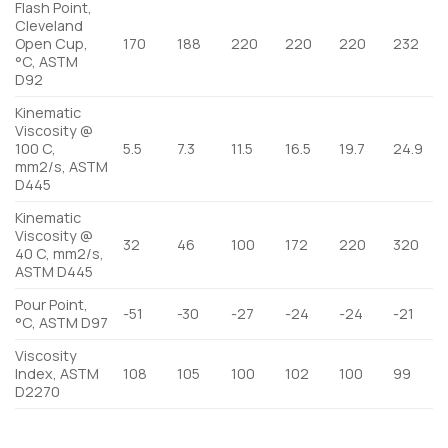
Flash Point,
Cleveland
Open Cup,
170
188
220
220
220
232
°C, ASTM
D92
Kinematic
Viscosity @
100 C,
5.5
7.3
11.5
16.5
19.7
24.9
mm2/s, ASTM
D445
Kinematic
Viscosity @
32
46
100
172
220
320
40 C, mm2/s,
ASTM D445
Pour Point,
-51
-30
-27
-24
-24
-21
°C, ASTM D97
Viscosity
Index, ASTM
108
105
100
102
100
99
D2270