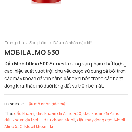
Trang chủ
/
Sản phẩm
/
Dầu mỡ nhờn đặc biệt
MOBIL ALMO 530
Dầu Mobil Almo 500 Series
là dòng sản phẩm chất lượng
cao, hiệu suất vượt trội, chủ yếu được sử dụng để bôi trơn
các máy khoan đá vận hành bằng khí nén trong các hoạt
động khai thác mỏ dưới lòng đất và trên bề mặt.
Danh mục:
Dầu mỡ nhờn đặc biệt
Thẻ:
dầu khoan
,
dau khoan da Almo 430
,
dầu khoan đá Almo
,
dầu khoan đá Mobil
,
dau khoan Mobil
,
dầu máy đóng cọc
,
Mobil
Almo 530
,
Mobil khoan đá